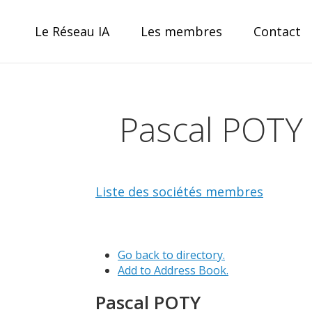
Skip
to
Le Réseau IA
Les membres
Contact
content
Réseau IA
Pascal POTY 
le collectif IA pour la Wallonie
Liste des sociétés membres
Go back to directory.
Add to Address Book.
Pascal
POTY