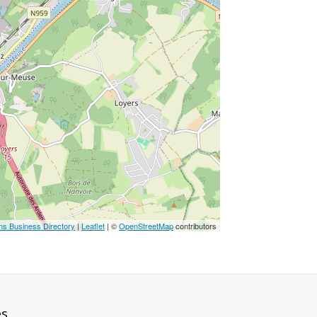
ns Business Directory
|
Leaflet
| ©
OpenStreetMap
contributors
es