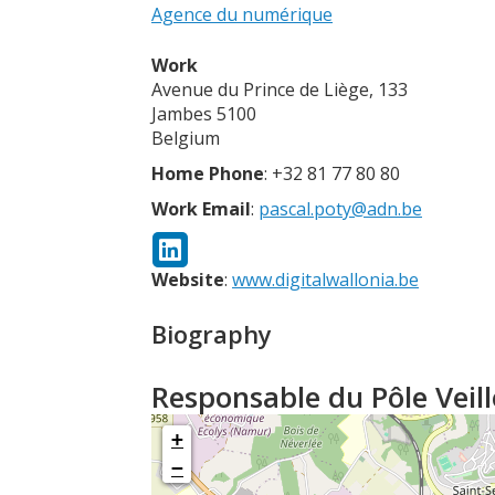
Agence du numérique
Work
Avenue du Prince de Liège, 133
Jambes
5100
Belgium
Home Phone
:
+32 81 77 80 80
Work Email
:
pascal.poty@adn.be
Website
:
www.digitalwallonia.be
Biography
Responsable du Pôle Veil
+
−