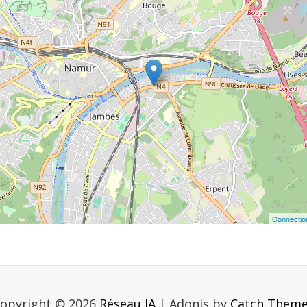
Connectio
opyright © 2026
Réseau IA
|
Adonis by
Catch Them