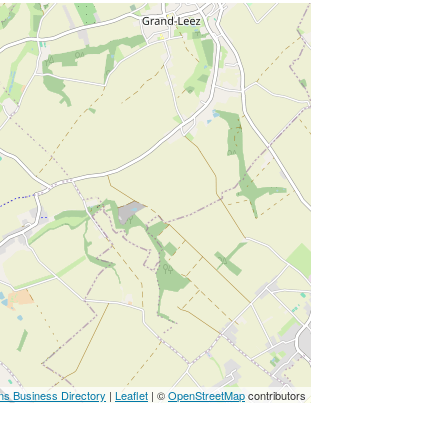
ns Business Directory
|
Leaflet
| ©
OpenStreetMap
contributors