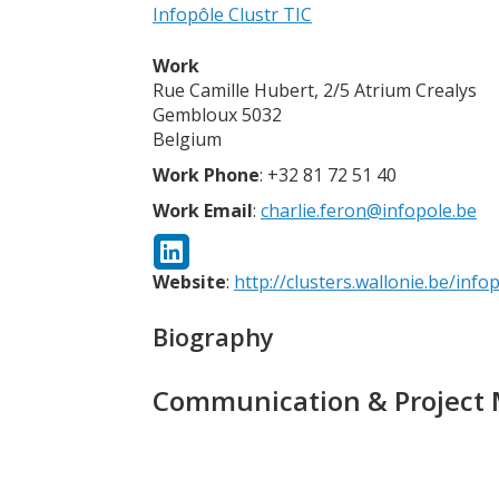
Infopôle Clustr TIC
Work
Rue Camille Hubert, 2/5 Atrium Crealys
Gembloux
5032
Belgium
Work Phone
:
+32 81 72 51 40
Work Email
:
charlie.feron@infopole.be
Website
:
http://clusters.wallonie.be/infop
Biography
Communication & Project M