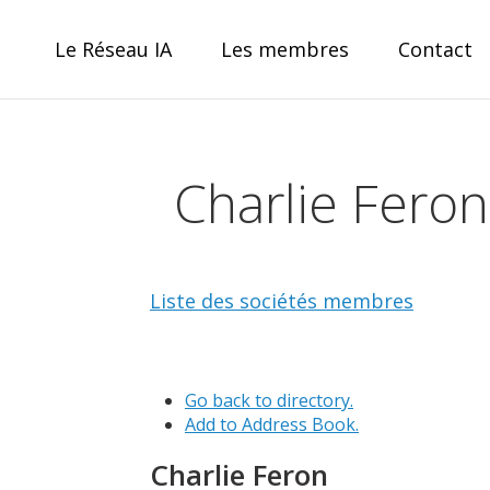
Skip
to
Le Réseau IA
Les membres
Contact
content
Réseau IA
Charlie Fero
le collectif IA pour la Wallonie
Liste des sociétés membres
Go back to directory.
Add to Address Book.
Charlie
Feron