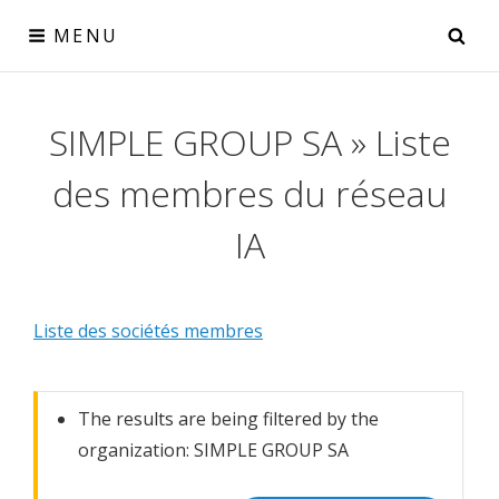
Skip
SE
MENU
to
content
Réseau IA
SIMPLE GROUP SA » Liste
le collectif IA pour la Wallonie
des membres du réseau
IA
Liste des sociétés membres
The results are being filtered by the
organization: SIMPLE GROUP SA