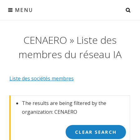
Skip
SE
MENU
to
content
Réseau IA
CENAERO » Liste des
le collectif IA pour la Wallonie
membres du réseau IA
Liste des sociétés membres
The results are being filtered by the
organization: CENAERO
CLEAR SEARCH