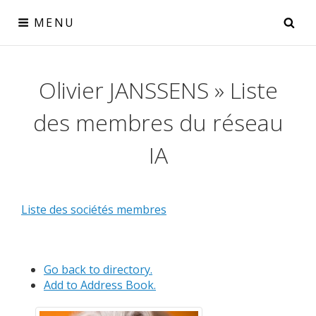
Skip
SE
MENU
to
content
Réseau IA
Olivier JANSSENS » Liste
le collectif IA pour la Wallonie
des membres du réseau
IA
Liste des sociétés membres
Go back to directory.
Add to Address Book.