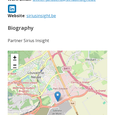
Website
:
siriusinsight.be
Biography
Partner Sirius Insight
+
−