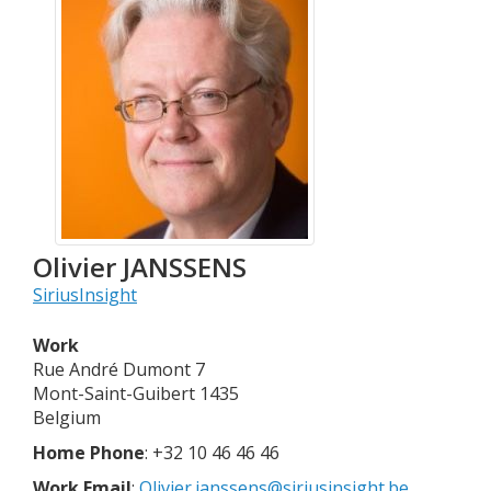
Olivier
JANSSENS
SiriusInsight
Work
Rue André Dumont 7
Mont-Saint-Guibert
1435
Belgium
Home Phone
:
+32 10 46 46 46
Work Email
:
Olivier.janssens@siriusinsight.be