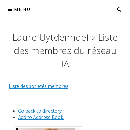
Skip
SE
MENU
to
content
Réseau IA
Laure Uytdenhoef » Liste
le collectif IA pour la Wallonie
des membres du réseau
IA
Liste des sociétés membres
Go back to directory.
Add to Address Book.