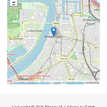
−
Connections Business Directory
|
Leaflet
| ©
OpenStreetMap
contributors