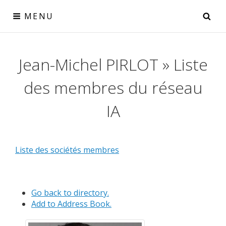
Skip
SE
MENU
to
content
Réseau IA
Jean-Michel PIRLOT » Liste
le collectif IA pour la Wallonie
des membres du réseau
IA
Liste des sociétés membres
Go back to directory.
Add to Address Book.